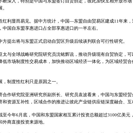
不断深入，特别是中国与东盟签订自贸协定，彼此加快互相开放市场
展。
性红利显而易见。据中方统计，中国—东盟自由贸易区建成11年来，
，中国自东盟享惠进口占全部享惠进口的一半左右。
中方提出将与东盟正式启动自贸区升级后续谈判联合可行性研究。
亚太与全球战略研究院研究员沈铭辉说，推动升级现有自贸协定，可
降低市场制度性交易成本，加快推动区域经济一体化，为区域经贸合
展，制度性红利只是原因之一。
济合作研究院亚洲研究所副所长、研究员袁波看来，中国与东盟经贸
济和资源互补性，区域合作的推进让彼此产业链供应链深度融合、互
截至今年6月底，中国和东盟国家相互累计投资总额超过3100亿美元
和外商直接投资来源地。