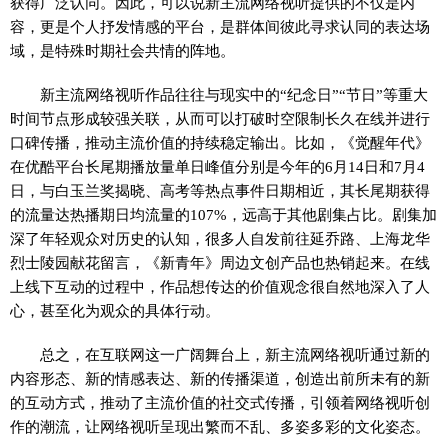
获得广泛认同。因此，可以说新主流网络视听提供的不仅是内
容，更是个人抒发情感的平台，是群体间彼此寻求认同的表达场
域，是特殊时期社会共情的阵地。
新主流网络视听作品往往与现实中的“纪念日”“节日”等重大
时间节点形成较强关联，从而可以打破时空限制长久在线并进行
口碑传播，推动主流价值的持续稳定输出。比如，《觉醒年代》
在优酷平台长尾期播放量单日峰值分别是今年的6月14日和7月4
日，与白玉兰奖揭晓、高考等热点事件日期相近，其长尾期获得
的流量达热播期日均流量的107%，远高于其他剧集占比。剧集加
深了年轻观众对历史的认知，很多人自发前往延乔路、上海龙华
烈士陵园献花留言，《新青年》周边文创产品也热销起来。在线
上线下互动的过程中，作品想传达的价值观念很自然地深入了人
心，甚至化为观众的具体行动。
总之，在互联网这一广阔舞台上，新主流网络视听通过新的
内容形态、新的情感表达、新的传播渠道，创造出前所未有的新
的互动方式，推动了主流价值的社交式传播，引领着网络视听创
作的潮流，让网络视听呈现出繁而不乱、多姿多彩的文化姿态。