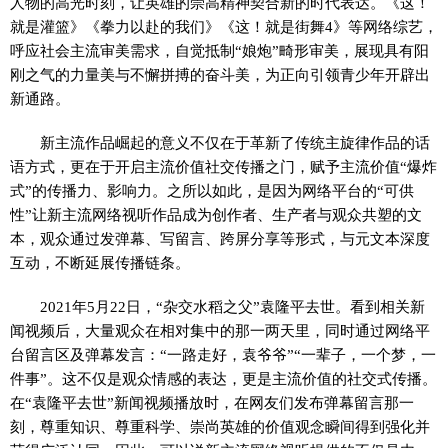
人物的高光时刻，让英雄的崇高精神契合新的时代表达。《这！
就是灌篮》《拳力以赴的我们》《这！就是街舞4》等网络综艺，
呼应社会主流审美需求，自觉抵制“娘炮”畸形审美，展现具有阳
刚之气的力量美与不懈拼搏的奋斗美，为正向引领青少年开辟出
新通路。
新主流作品崛起的意义不仅在于革新了传统主旋律作品的话
语方式，更在于开启主流价值社交传播之门，赋予主流价值“爆炸
式”的传播力、影响力。之所以如此，是因为网络平台的“可供
性”让新主流网络视听作品成为创作者、生产者与观众共塑的文
本，观众通过发弹幕、写留言、跨屏分享等形式，与元文本深度
互动，不断延展传播链条。
2021年5月22日，“杂交水稻之父”袁隆平去世。看到相关新
闻视频后，大量观众在相对集中的那一两天里，同时通过网络平
台留言区及弹幕发言：“一路走好，袁爷爷”“一辈子，一个梦，一
件事”。这不仅是观众情感的表达，更是主流价值的社交式传播。
在“袁隆平去世”新闻视频播放时，在网友们发布弹幕留言那一
刻，尊重知识、尊重科学、崇尚英雄的价值观念瞬间得到强化并