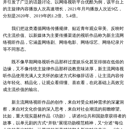
并引发了广泛的话题讨论。以网络视听平台优酷为例，该平台上
的主旋律内容播放人次高速增长，2021年月均播放人次近9亿，
分别是2020年、2019年的1.2倍、5.4倍。
我们把这类遵循网络传播规律、贴近青年观众审美、反映时
代主流价值、以新媒体为主要传播渠道的视听作品称为新主流网
络视听作品，它涵盖网络剧、网络电影、网络综艺、网络纪录片
等不同形态。
既不像早期网络视听作品那样过度娱乐化甚至徘徊在低俗的
边缘，又不像传统主旋律作品那样说教意味浓厚，新主流网络视
听作品使用充满人文关怀的叙述方式和修辞话语，让主流内容传
达年轻化、精品化，让观众看得懂、喜欢看，在此基础上高效完
成主流价值的输出。
新主流网络视听作品的创作，来自对受众精神需求的深邃洞
察，来自对文化价值的深入思考，来自对社会潮流的前瞻瞭望。
比如，重大现实题材作品《功勋》，讲述8位共和国勋章获得者的
故事，以单元剧的方式“并轨”展现功勋模范精神，又“分述”每位