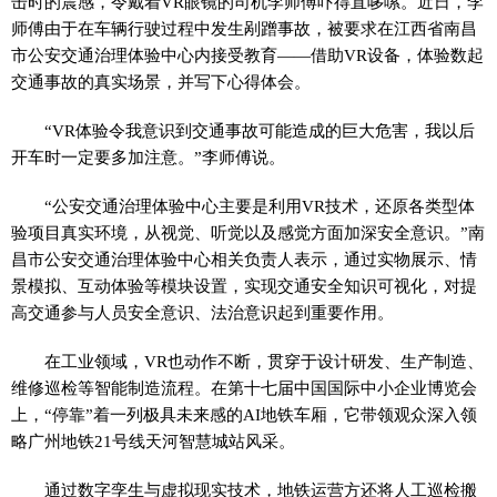
击时的震感，令戴着VR眼镜的司机李师傅吓得直哆嗦。近日，李
师傅由于在车辆行驶过程中发生剐蹭事故，被要求在江西省南昌
市公安交通治理体验中心内接受教育——借助VR设备，体验数起
交通事故的真实场景，并写下心得体会。
“VR体验令我意识到交通事故可能造成的巨大危害，我以后
开车时一定要多加注意。”李师傅说。
“公安交通治理体验中心主要是利用VR技术，还原各类型体
验项目真实环境，从视觉、听觉以及感觉方面加深安全意识。”南
昌市公安交通治理体验中心相关负责人表示，通过实物展示、情
景模拟、互动体验等模块设置，实现交通安全知识可视化，对提
高交通参与人员安全意识、法治意识起到重要作用。
在工业领域，VR也动作不断，贯穿于设计研发、生产制造、
维修巡检等智能制造流程。在第十七届中国国际中小企业博览会
上，“停靠”着一列极具未来感的AI地铁车厢，它带领观众深入领
略广州地铁21号线天河智慧城站风采。
通过数字孪生与虚拟现实技术，地铁运营方还将人工巡检搬