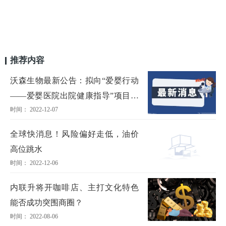
推荐内容
沃森生物最新公告：拟向“爱婴行动
——爱婴医院出院健康指导”项目捐
时间： 2022-12-07
赠545万元
全球快消息！风险偏好走低，油价
高位跳水
时间： 2022-12-06
内联升将开咖啡店、主打文化特色
能否成功突围商圈？
时间： 2022-08-06