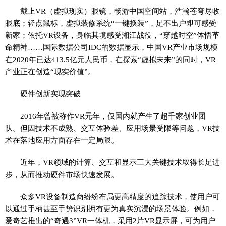
戴上VR（虚拟现实）眼镜，畅游中国空间站，浩瀚苍穹尽收
眼底；轻点鼠标，虚拟装修系统“一键换装”，足不出户即可感受
新家；依托VR设备，身临其境感受湘江战役，“穿越时空”体悟革
命精神……国际数据公司IDC的数据显示，中国VR产业市场规模
在2020年已达413.5亿元人民币，在探索“虚拟未来”的同时，VR
产业正在创造“现实价值”。
硬件创新实现突破
2016年曾被称作VR元年，仅国内就产生了超千家创业团
队。但因技术不成熟、交互体验差、应用场景受限等问题，VR技
术在落地应用方面存在一定局限。
近年，VR领域的计算、交互和显示三大关键技术取得长足进
步，从而推动硬件市场快速发展。
众多VR设备制造商纷纷布局更高精度的追踪技术，使用户可
以通过手柄甚至手势识别拥有更为真实沉浸的场景体验。例如，
爱奇艺推出的“奇遇3”VR一体机，采用2片VR显示屏，可为用户