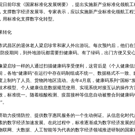
院日前印发《国家标准化发展纲要》，提出实施新产业标准化领航工
，支撑数字经济发展等。专家表示，应以实施新产业标准化领航工程
，用标准化支撑数字化转型。
果转化
市武昌区的退休老人梁启珍常和家人外出游玩。每次预约后，他们在
“防疫期间，到外地游玩都需要扫健康码。有了绿码，出门方便又安心
像梁启珍一样的人通过扫描健康码享受便利，这背后是《个人健康信
前，各地“健康码”在运行中存在码制组成不统一、数据格式不一致、
度上制约了人员、货物跨地区流动。去年4月底，健康码系列“国标”
技术模型、个人健康信息数据规范使用、实现系统对接互认的操作方
致，标准统一。随着核酸检测、疫苗接种等信息自动被整合到健康码
”。
济助力疫情防控、提供数字惠民服务的一个生动例证。从信息化时代
素的数字经济加速发展。在此过程中，标准逐渐成为数字经济发展的
物联网、大数据、人工智能等为代表的数字经济领域推进研制的国家标