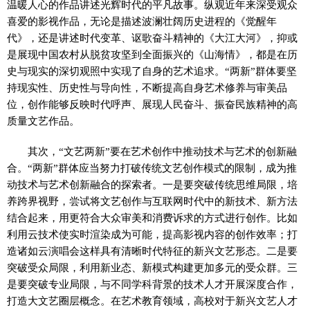
温暖人心的作品讲述光辉时代的平凡故事。纵观近年来深受观众
喜爱的影视作品，无论是描述波澜壮阔历史进程的《觉醒年
代》，还是讲述时代变革、讴歌奋斗精神的《大江大河》，抑或
是展现中国农村从脱贫攻坚到全面振兴的《山海情》，都是在历
史与现实的深切观照中实现了自身的艺术追求。“两新”群体要坚
持现实性、历史性与导向性，不断提高自身艺术修养与审美品
位，创作能够反映时代呼声、展现人民奋斗、振奋民族精神的高
质量文艺作品。
其次，“文艺两新”要在艺术创作中推动技术与艺术的创新融
合。“两新”群体应当努力打破传统文艺创作模式的限制，成为推
动技术与艺术创新融合的探索者。一是要突破传统思维局限，培
养跨界视野，尝试将文艺创作与互联网时代中的新技术、新方法
结合起来，用更符合大众审美和消费诉求的方式进行创作。比如
利用云技术使实时渲染成为可能，提高影视内容的创作效率；打
造诸如云演唱会这样具有清晰时代特征的新兴文艺形态。二是要
突破受众局限，利用新业态、新模式构建更加多元的受众群。三
是要突破专业局限，与不同学科背景的技术人才开展深度合作，
打造大文艺圈层概念。在艺术教育领域，高校对于新兴文艺人才