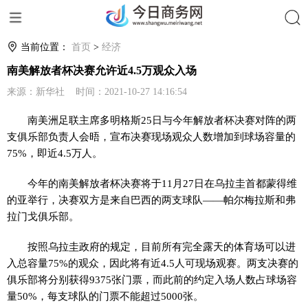
搜索
当前位置：
首页
>
经济
南美解放者杯决赛允许近4.5万观众入场
来源：新华社 时间：2021-10-27 14:16:54
南美洲足联主席多明格斯25日与今年解放者杯决赛对阵的两
支俱乐部负责人会晤，宣布决赛现场观众人数增加到球场容量的
75%，即近4.5万人。
今年的南美解放者杯决赛将于11月27日在乌拉圭首都蒙得维
的亚举行，决赛双方是来自巴西的两支球队——帕尔梅拉斯和弗
拉门戈俱乐部。
按照乌拉圭政府的规定，目前所有完全露天的体育场可以进
入总容量75%的观众，因此将有近4.5人可现场观赛。两支决赛的
俱乐部将分别获得9375张门票，而此前的约定入场人数占球场容
量50%，每支球队的门票不能超过5000张。