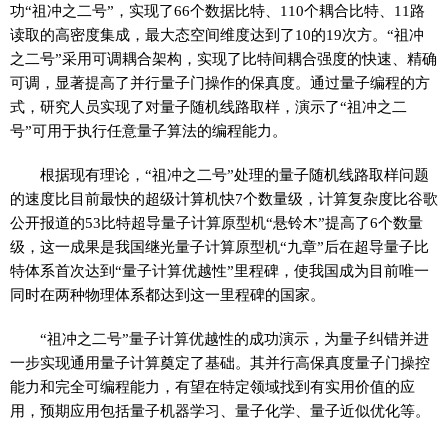
功“祖冲之二号”，实现了66个数据比特、110个耦合比特、11路
读取的高密度集成，最大态空间维度达到了10的19次方。“祖冲
之二号”采用可调耦合架构，实现了比特间耦合强度的快速、精确
可调，显著提高了并行量子门操作的保真度。通过量子编程的方
式，研究人员实现了对量子随机线路取样，演示了“祖冲之二
号”可用于执行任意量子算法的编程能力。
根据现有理论，“祖冲之二号”处理的量子随机线路取样问题
的速度比目前最快的超级计算机快7个数量级，计算复杂度比谷歌
公开报道的53比特超导量子计算原型机“悬铃木”提高了6个数量
级，这一成果是我国继光量子计算原型机“九章”后在超导量子比
特体系首次达到“量子计算优越性”里程碑，使我国成为目前唯一
同时在两种物理体系都达到这一里程碑的国家。
“祖冲之二号”量子计算优越性的成功演示，为量子纠错并进
一步实现通用量子计算奠定了基础。其并行高保真度量子门操控
能力和完全可编程能力，有望在特定领域找到有实用价值的应
用，预期应用包括量子机器学习、量子化学、量子近似优化等。