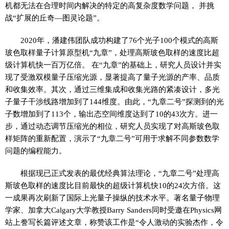
机都无法在合理时间内解决的特定的高复杂度数学问题， 并挑
战“扩展的丘奇—图灵论题”。
2020年，潘建伟团队成功构建了76个光子100个模式的高斯
玻色取样量子计算原型机“九章”，处理高斯玻色取样的速度比超
级计算机快一百万亿倍。 在“九章”的基础上，研究人员设计并实
现了受激双模量子压缩光源，显著提高了量子光源的产率、品质
和收集效率。其次，通过三维集成和收集光路的紧凑设计，多光
子量子干涉线路增加到了144维度。由此，“九章二号”探测到的光
子数增加到了113个，输出态空间维度达到了10的43次方。进一
步，通过动态调节压缩光的相位，研究人员实现了对高斯玻色取
样矩阵的重新配置，演示了“九章二号”可用于求解不同参数数学
问题的编程能力。
根据现已正式发表的最优经典算法理论，“九章二号”处理高
斯玻色取样的速度比目前最快的超级计算机快10的24次方倍。这
一成果再次刷新了国际上光量子操纵的技术水平。著名量子物理
学家、加拿大Calgary大学教授Barry Sanders同时受邀在Physics网
站上誊写长篇评述文章，称赞该工作是“令人激动的实验杰作，令