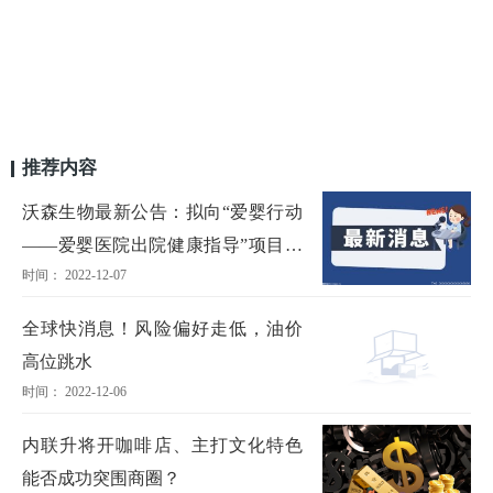
推荐内容
沃森生物最新公告：拟向“爱婴行动
——爱婴医院出院健康指导”项目捐
时间： 2022-12-07
赠545万元
全球快消息！风险偏好走低，油价
高位跳水
时间： 2022-12-06
内联升将开咖啡店、主打文化特色
能否成功突围商圈？