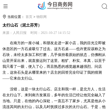
搜索
当前位置：
首页
>
物联网
太行山石（泥土芬芳）
来源：人民日报 时间：2021-10-27 14:15:52
在南方的一座小城，和朋友走进一家小店，我的目光立即被
休息区的一方石桌吸引了过去。这方石桌——也许更应该称之为
石块，未经太多加工和打磨，几乎保持着原始的状态，仿佛刚从
山里开采出来，就直接运到了这里。粗犷、朴实、本真，以至于
我只看了一眼，便入了心，而且熟悉的感觉越来越强烈。问店
主，这块石头是从哪里来的？店主的回答完全印证了我的猜测
——它来自太行山。
没错，这是一块太行山石。店主和我一样，是北方人，生活
在太行山下。来到南方发展后，多年的生活已经让他完全融入了
当地。只是，在他的内心深处，一直忘不了家乡，尤其是他从小
流连其间的太行山，以及儿时抚摸过多次的太行山石。于是，他