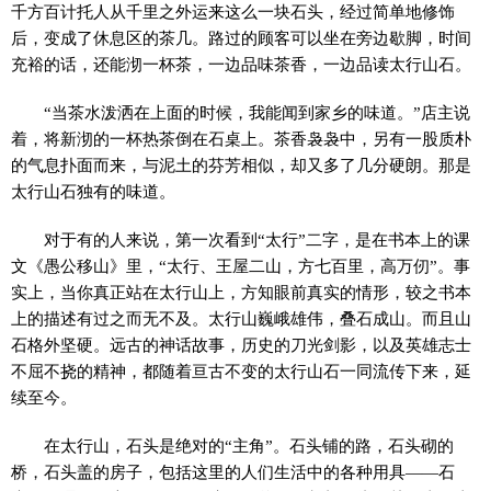
千方百计托人从千里之外运来这么一块石头，经过简单地修饰
后，变成了休息区的茶几。路过的顾客可以坐在旁边歇脚，时间
充裕的话，还能沏一杯茶，一边品味茶香，一边品读太行山石。
“当茶水泼洒在上面的时候，我能闻到家乡的味道。”店主说
着，将新沏的一杯热茶倒在石桌上。茶香袅袅中，另有一股质朴
的气息扑面而来，与泥土的芬芳相似，却又多了几分硬朗。那是
太行山石独有的味道。
对于有的人来说，第一次看到“太行”二字，是在书本上的课
文《愚公移山》里，“太行、王屋二山，方七百里，高万仞”。事
实上，当你真正站在太行山上，方知眼前真实的情形，较之书本
上的描述有过之而无不及。太行山巍峨雄伟，叠石成山。而且山
石格外坚硬。远古的神话故事，历史的刀光剑影，以及英雄志士
不屈不挠的精神，都随着亘古不变的太行山石一同流传下来，延
续至今。
在太行山，石头是绝对的“主角”。石头铺的路，石头砌的
桥，石头盖的房子，包括这里的人们生活中的各种用具——石