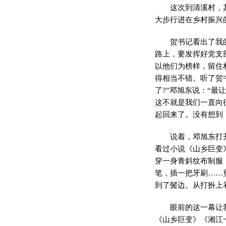
这次到清溪村，
大步行进在乡村振兴
贺书记看出了我
路上，要发挥好党支
以他们为榜样，留住
得相当不错。听了贺
了?”邓旭东说：“
这不就是我们一直向
起回来了。没有想到
说着，邓旭东打
看过小说《山乡巨变
穿一身青斜纹布制服
笔，插一把牙刷……
到了鬓边。从打扮上看
眼前的这一幕让
《山乡巨变》《湘江