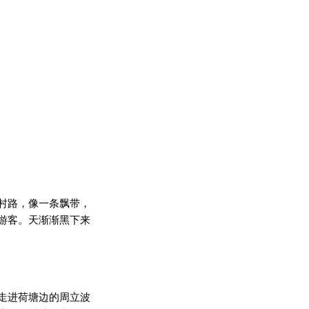
村路，像一条飘带，
游客。天渐渐黑下来
走进荷塘边的周立波