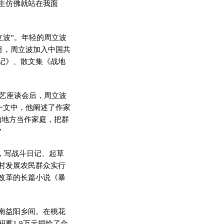
生仿佛就站在我面
立波”。年轻的周立波
月，周立波加入中国共
记》、散文集《战地
文艺座谈会后，周立波
一文中，他阐述了作家
的地方当作家庭，把群
”
桌，写战斗日记、起草
村发展农民群众实行
改革的长篇小说《暴
南益阳乡间。在桃花
蓄1.9万元捐给了合