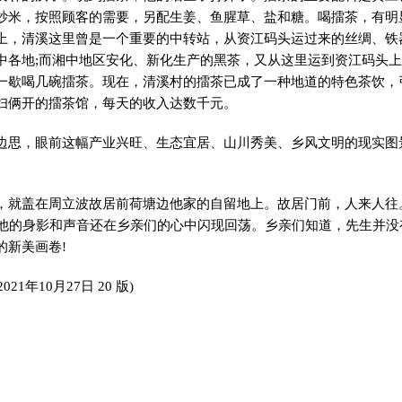
炒米，按照顾客的需要，另配生姜、鱼腥草、盐和糖。喝擂茶，有明
上，清溪这里曾是一个重要的中转站，从资江码头运过来的丝绸、铁
中各地;而湘中地区安化、新化生产的黑茶，又从这里运到资江码头
一歇喝几碗擂茶。现在，清溪村的擂茶已成了一种地道的特色茶饮，
妇俩开的擂茶馆，每天的收入达数千元。
边思，眼前这幅产业兴旺、生态宜居、山川秀美、乡风文明的现实图
，就盖在周立波故居前荷塘边他家的自留地上。故居门前，人来人往
，他的身影和声音还在乡亲们的心中闪现回荡。乡亲们知道，先生并没
的新美画卷!
021年10月27日 20 版)