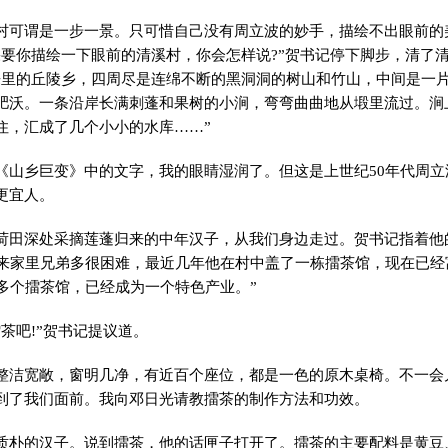
村可谓是一步一景。只可惜自己没有周立波的妙手，描绘不出眼前的
果要你描绘一下眼前的清溪村，你会怎样说?”贺书记停下脚步，清了
来里的丘陵乡，四周尽是连绵不断的黑洞洞的树山和竹山，中间是一
肥沃。一条沿岸长满刺蓬和果树的小涧，弯弯曲曲地从塅里流过。涧
住，汇成了几个小小的水库……”
《山乡巨变》中的文字，我的眼睛湿润了。但这是上世纪50年代周
更宜人。
荷田深处采摘莲蓬归来的中年汉子，从我们身边走过。贺书记指着他
原来家里兄弟多很困难，最近几年他在村中盖了一栋擂茶馆，现在已经
0多个擂茶馆，已经成为一个特色产业。”
茶吧!”贺书记提议道。
整洁宽敞，窗明几净，有近百个座位，都是一色的原木桌椅。不一会
到了我们面前。我向邓日光请教擂茶的制作方法和功效。
质朴的汉子。说到擂茶，他的话匣子打开了。擂茶的主要配料是黄豆