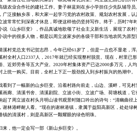
高级农业合作社的建社工作。妻子林蓝则在乡小学担任少先队辅导员
，广泛接触乡亲，和大家一起学习党的农村政策、规划农村发展，认
立波常常忙到深夜才休息，即便这样他仍坚持写作。终于，历时7年
小说《山乡巨变》，作品真诚地歌颂了社会主义新生活，展现了农村
小说中的很多人物，都是以周立波家乡的各级干部和当地农民为原型
清溪村党总支书记贺志昂，今年已经61岁了，但是一点也不显老，
村全村人口2337人，2017年就已经实现整村脱贫。现在，村里已
、近郊劳务等五大产业。2020年村集体资产已达2000多万元，人均
村上统一购买。目前，全村上下正一股劲投入到乡村振兴的热潮中。
我看到了一幅新的山乡巨变。沿着村路向前走，山边、溪畔，可见村
溪画廊、清溪书舍、清溪剧院、立波小街、立波广场、荷塘栈道，它
响起了周立波在村头月明山读书观景时随口吟出的诗句：“清幽曲径
，谢林港畔耐人看。”现在的谢林港镇，隶属于益阳高新区，处处绿
港镇的清溪村，则是高新区一颗耀眼的绿色明珠。
归来，他一定会写一部《新山乡巨变》。