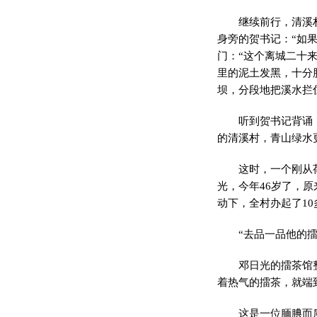
继续前行，清溪
身旁的贺书记：“如
门：“这个离城二十
里的泥土发黑，十分
坝，分段地把溪水拦
听到贺书记背诵
的清溪村，青山绿水
这时，一个刚从
光，今年46岁了，
动下，全村办起了1
“去品一品他的擂
邓日光的擂茶馆
着热气的擂茶，就端
这是一位腼腆而