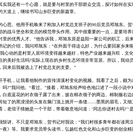
其实我还有一个心愿，就是要与村里的干部群众交流，探讨如何在实
的大道上，继续书写山乡巨变的新篇章。
的心思。他用手机唤来了刚加入村党总支班子的90后党员邓旭东。贺
部的战斗堡垒和党员的模范带头作用。其中很重要的一点，是要培养
村里的优秀人才。”他告诉我，邓旭东原是益阳一家公司的职工，后
书记的介绍，我问邓旭东：“在外面干得这么好，为什么要回家乡来呢
最让我心动的是村里人居环境变得越来越好，特色产业越来越兴旺，文
往的美好生活吗?实际上现在的乡村生态环境非常宜居。所以，我动
，回来后我被选上了村党总支的支委。”
开手机，让我看他制作的宣传清溪村变化的视频。我看了之后，颇为
》吗?”我问他。“看过。”接着，邓旭东绘声绘色地口述了一段小说中
，白底蓝花的衬衣领子露了出来，披在棉衣领子的两边。棉制服右边
剪短了的黑浸浸的头发在脑门顶上挑开一条缝……墨黑的眉毛，又细
，老倌子猜她是一个干部，带着敬意地问道：‘同志你进村去吗?’‘是
我惊讶。不只是邓旭东，贺书记对我说：“我们村很多青年都在读周
一夜》等。我要求党员带头读书，弘扬红色文化和山乡巨变的创业精