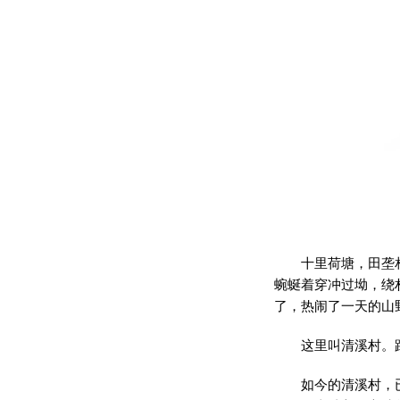
十里荷塘，田垄
蜿蜒着穿冲过坳，绕
了，热闹了一天的山
这里叫清溪村。
如今的清溪村，