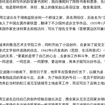
曾经居住和写作的卧室兼书房时，我仿佛闻到了阵阵书香和墨香。先
我。他是那样慈祥、亲切，脸上的微笑如山茶花绽放，散发着温情。
9日，周立波出生于湖南益阳乡间一个耕读之家。原名周绍仪，后改名为“
加入了中国左翼作家联盟，翻译了不少国外进步文学作品。1935年1
美国作家史沫特莱去前线访问，写出了报告文学集《晋察冀边区印象
周立波来到鲁迅艺术文学院工作，同时开始了小说创作。在参加了延安
形式文学创作道路的信念。1942年6月发表的《思想、生活和形式》
品的关系，“要紧的是带了自己的心去，去参加工作和斗争。把工作
一同进退、一同悲喜、一同爱憎。要这样做，将来才能写出好作品。
，周立波随359旅南下。那些日子里，他常常在昏黄的灯光下，以膝为
舞着指战员的革命斗志。后来，为了响应党的号召——党员干部到农
然奔赴当时的松江省元宝镇领导土地改革工作，而后写出了反映土地
周立波在总结自己的创作经验后做出决定，携全家从北京迁回家乡湖
波一家借住在当地农民家的一栋泥墙青瓦房里。周立波把自己的所有积