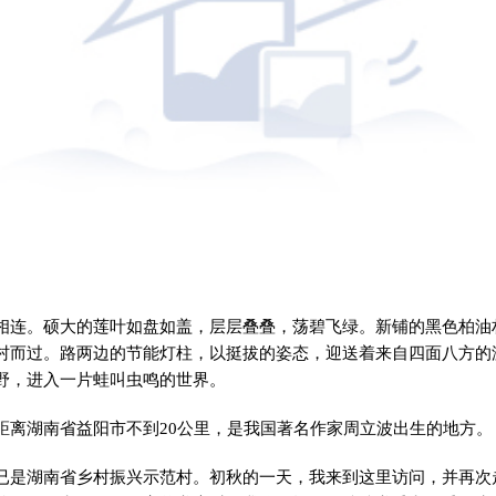
相连。硕大的莲叶如盘如盖，层层叠叠，荡碧飞绿。新铺的黑色柏油
村而过。路两边的节能灯柱，以挺拔的姿态，迎送着来自四面八方的
野，进入一片蛙叫虫鸣的世界。
距离湖南省益阳市不到20公里，是我国著名作家周立波出生的地方。
已是湖南省乡村振兴示范村。初秋的一天，我来到这里访问，并再次