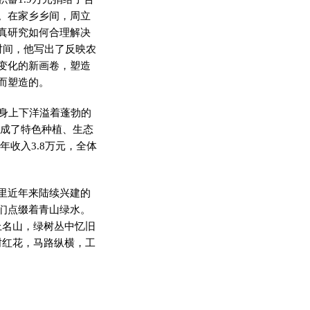
。在家乡乡间，周立
真研究如何合理解决
时间，他写出了反映农
变化的新画卷，塑造
而塑造的。
浑身上下洋溢着蓬勃的
形成了特色种植、生态
年收入3.8万元，全体
里近年来陆续兴建的
们点缀着青山绿水。
上名山，绿树丛中忆旧
树红花，马路纵横，工