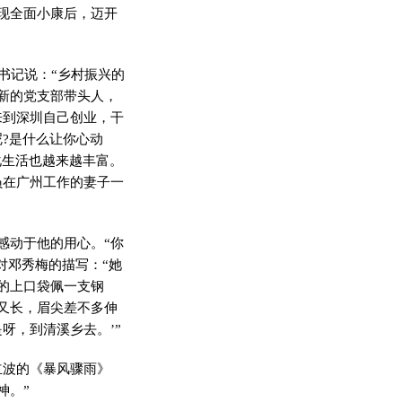
现全面小康后，迈开
书记说：“乡村振兴的
新的党支部带头人，
来到深圳自己创业，干
?是什么让你心动
化生活也越来越丰富。
员在广州工作的妻子一
感动于他的用心。“你
对邓秀梅的描写：“她
的上口袋佩一支钢
又长，眉尖差不多伸
呀，到清溪乡去。’”
立波的《暴风骤雨》
神。”