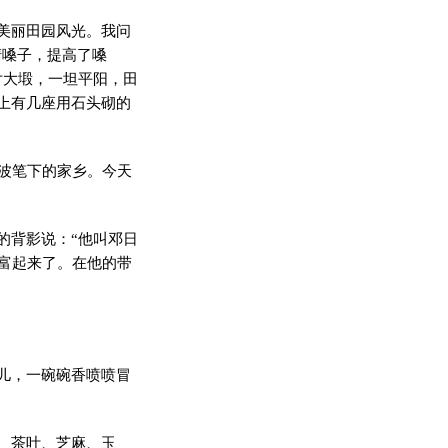
美丽田园风光。我问
清嗓子，提高了嗓
片大塅，一坦平阳，田
上有几座用石头砌的
立波笔下的家乡。今天
的背影说：“他叫邓日
富起来了。在他的带
儿，一碗碗香喷喷冒
、茶叶、芝麻、玉