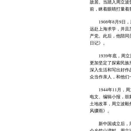
故居。当踏入周立波
前，眯着眼睛打量着
1908年8月
远赴上海求学，并且
产党。此后，他陪同
日记》。
1939年底，
更加坚定了探索民族
深入生活和写出好作
众当作亲人，和他们
1944年11月
电文、编辑小报，鼓
土地改革，周立波毅
风骤雨》。
新中国成立后，
仑乡竹山湾时，周立