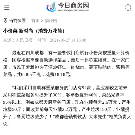
搜索
当前位置：
首页
>
物联网
小份菜 新时尚（消费万花筒）
来源：人民日报 时间：2021-10-27 14:15:48
最近在四川成都，有一些餐饮门店试行小份菜按重量计算价
格。顾客根据需要自助选择菜品，最后一起称重结算。在一家门
店，市民王梦雅挑选了清炒虾仁、红烧肉、菠萝咕咾肉、酱鸭等
菜品，共0.305千克，花费18.18元。
“我们采用自助称重菜服务的门店有92家，营业额较之前未
采用称重菜服务时提升了30%，客单数提升40%，菜品光盘率
95%以上。例如成都天府新谷门店，现在业绩每天2.6万元，产生
垃圾50斤；而改菜前每天业绩2.2万元，产生垃圾150斤，业绩提
升了，餐厨垃圾减少了！”成都连锁餐饮店“大米先生”相关负责人
说。