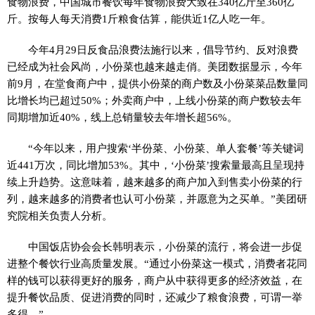
食物浪费，中国城市餐饮每年食物浪费大致在340亿斤至360亿
斤。按每人每天消费1斤粮食估算，能供近1亿人吃一年。
今年4月29日反食品浪费法施行以来，倡导节约、反对浪费
已经成为社会风尚，小份菜也越来越走俏。美团数据显示，今年
前9月，在堂食商户中，提供小份菜的商户数及小份菜菜品数量同
比增长均已超过50%；外卖商户中，上线小份菜的商户数较去年
同期增加近40%，线上总销量较去年增长超56%。
“今年以来，用户搜索‘半份菜、小份菜、单人套餐’等关键词
近441万次，同比增加53%。其中，‘小份菜’搜索量最高且呈现持
续上升趋势。这意味着，越来越多的商户加入到售卖小份菜的行
列，越来越多的消费者也认可小份菜，并愿意为之买单。”美团研
究院相关负责人分析。
中国饭店协会会长韩明表示，小份菜的流行，将会进一步促
进整个餐饮行业高质量发展。“通过小份菜这一模式，消费者花同
样的钱可以获得更好的服务，商户从中获得更多的经济效益，在
提升餐饮品质、促进消费的同时，还减少了粮食浪费，可谓一举
多得。”