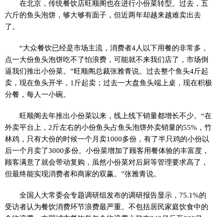
在北京，传统餐饮店旺顺阁也在进行小份菜转型。过去，五
六斤的鱼头泡饼，够大够有面子，但近两年却越来越难卖出去
了。
“大众餐饮已经是市场主流，消费者4人以下用餐的非常多，
点一大份鱼头泡饼吃不了怕浪费，可能就不来我们店了，市场倒
逼我们推出小份菜。”旺顺阁总裁张雅青说。过去整个鱼头4斤起
卖，现在鱼头开半，1斤起卖；过去一大盘鱼头端上桌，现在积极
分餐，每人一小碗。
旺顺阁去年推出小份菜以来，线上线下销量都增长不少。“在
外卖平台上，2斤左右的小份鱼头占鱼头泡饼外卖销量的55%，竹
林鸡，只有大份的时候一个月卖1000多份，有了半只鸡的小份以
后一个月卖了3000多份。小份菜增加了顾客用餐体验的丰富度，
顾客满意了就会带动复购，虽然小份菜对后厨等管理要求高了，
但最终能实现消费者和商家的双赢。”张雅青说。
全国人大常委会专题调研组发布的调研报告显示，75.1%的
受访者认为餐饮消费环节浪费最严重。不包括居民家庭饮食中的