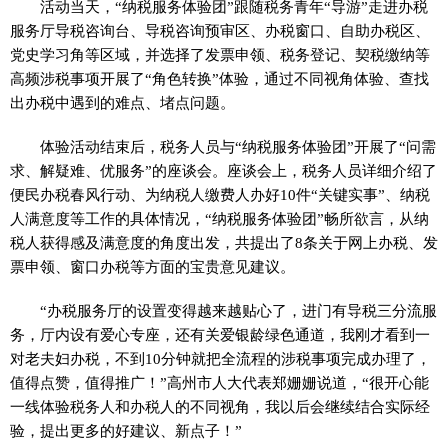
活动当天，“纳税服务体验团”跟随税务青年“导游”走进办税
服务厅导税咨询台、导税咨询预审区、办税窗口、自助办税区、
党史学习角等区域，并选择了发票申领、税务登记、契税缴纳等
高频涉税事项开展了“角色转换”体验，通过不同视角体验、查找
出办税中遇到的难点、堵点问题。
体验活动结束后，税务人员与“纳税服务体验团”开展了“问需
求、解疑难、优服务”的座谈会。座谈会上，税务人员详细介绍了
便民办税春风行动、为纳税人缴费人办好10件“关键实事”、纳税
人满意度等工作的具体情况，“纳税服务体验团”畅所欲言，从纳
税人获得感及满意度的角度出发，共提出了8条关于网上办税、发
票申领、窗口办税等方面的宝贵意见建议。
“办税服务厅的设置变得越来越贴心了，进门有导税三分流服
务，厅内设有爱心专座，还有关爱银龄绿色通道，我刚才看到一
对老夫妇办税，不到10分钟就把全流程的涉税事项完成办理了，
值得点赞，值得推广！”高州市人大代表郑姗姗说道，“很开心能
一线体验税务人和办税人的不同视角，我以后会继续结合实际经
验，提出更多的好建议、新点子！”