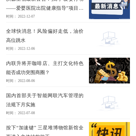
——爱婴医院出院健康指导”项目捐
时间： 2022-12-07
赠545万元
全球快消息！风险偏好走低，油价
高位跳水
时间： 2022-12-06
内联升将开咖啡店、主打文化特色
能否成功突围商圈？
时间： 2022-08-06
国内首部关于智能网联汽车管理的
法规下月实施
时间： 2022-07-08
按下“加速键” 三星堆博物馆新馆全